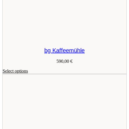
bg Kaffeemühle
590,00
€
This
Select options
product
has
multiple
variants.
The
options
may
be
chosen
on
the