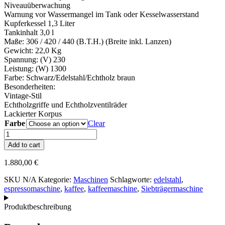
Niveauüberwachung
Warnung vor Wassermangel im Tank oder Kesselwasserstand
Kupferkessel 1,3 Liter
Tankinhalt 3,0 l
Maße: 306 / 420 / 440 (B.T.H.) (Breite inkl. Lanzen)
Gewicht: 22,0 Kg
Spannung: (V) 230
Leistung: (W) 1300
Farbe: Schwarz/Edelstahl/Echtholz braun
Besonderheiten:
Vintage-Stil
Echtholzgriffe und Echtholzventilräder
Lackierter Korpus
Farbe
Clear
bg
sessantuno
Add to cart
epoca
quantity
1.880,00
€
SKU
N/A
Kategorie:
Maschinen
Schlagworte:
edelstahl
,
espressomaschine
,
kaffee
,
kaffeemaschine
,
Siebträgermaschine
Produktbeschreibung